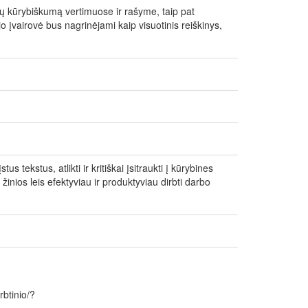
mūsų kūrybiškumą vertimuose ir rašyme, taip pat
ir jo įvairovė bus nagrinėjami kaip visuotinis reiškinys,
 tekstus, atlikti ir kritiškai įsitraukti į kūrybines
s žinios leis efektyviau ir produktyviau dirbti darbo
rbtinio/?