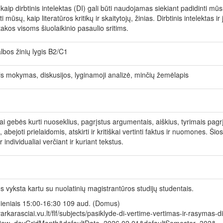
, kaip dirbtinis intelektas (DI) gali būti naudojamas siekiant padidinti 
ti mūsų, kaip literatūros kritikų ir skaitytojų, žinias. Dirbtinis intelektas 
įtakos visoms šiuolaikinio pasaulio sritims.
lbos žinių lygis B2/C1
is mokymas, diskusijos, lyginamoji analizė, minčių žemėlapis
i gebės kurti nuoseklius, pagrįstus argumentais, aiškius, tyrimais pagrįstus
 abejoti prielaidomis, atskirti ir kritiškai vertinti faktus ir nuomones. Šio
r individualiai verčiant ir kuriant tekstus.
s vyksta kartu su nuolatinių magistrantūros studijų studentais.
dieniais 15:00-16:30 109 aud. (Domus)
tvarkarasciai.vu.lt/flf/subjects/pasiklyde-di-vertime-vertimas-ir-rasymas-di