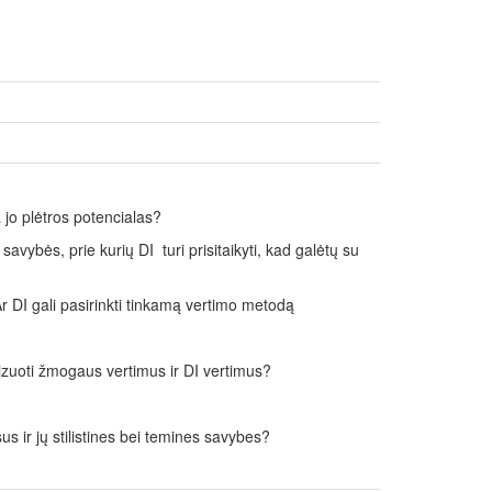
a jo plėtros potencialas?
 savybės, prie kurių DI turi prisitaikyti, kad galėtų su
? Ar DI gali pasirinkti tinkamą vertimo metodą
alizuoti žmogaus vertimus ir DI vertimus?
us ir jų stilistines bei temines savybes?