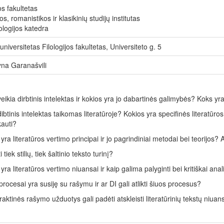
os fakultetas
os, romanistikos ir klasikinių studijų institutas
lologijos katedra
universitetas Filologijos fakultetas, Universiteto g. 5
yna Garanašvili
veikia dirbtinis intelektas ir kokios yra jo dabartinės galimybės? Koks yr
dibtinis intelektas taikomas literatūroje? Kokios yra specifinės literatūros
kauti?
 yra literatūros vertimo principai ir jo pagrindiniai metodai bei teorijos
ti tiek stilių, tiek šaltinio teksto turinį?
 yra literatūros vertimo niuansai ir kaip galima palyginti bei kritiškai an
procesai yra susiję su rašymu ir ar DI gali atlikti šiuos procesus?
raktinės rašymo užduotys gali padėti atskleisti literatūrinių tekstų niuans