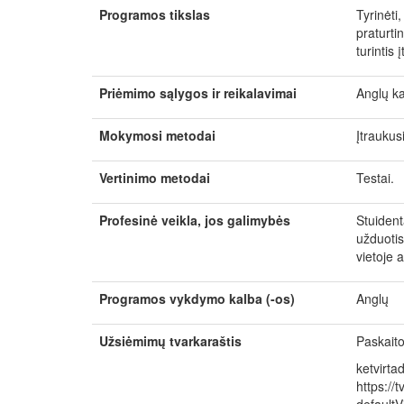
Programos tikslas
Tyrinėti
praturtin
turintis 
Priėmimo sąlygos ir reikalavimai
Anglų ka
Mokymosi metodai
Įtraukus
Vertinimo metodai
Testai.
Profesinė veikla, jos galimybės
Stuidenta
užduotis,
vietoje a
Programos vykdymo kalba (-os)
Anglų
Užsiėmimų tvarkaraštis
Paskaito
ketvirta
https://