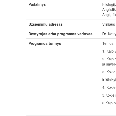
Padalinys
Filologij
Anglistik
Anglų fi
Užsiėmimų adresas
Vilniaus 
Dėstytojas arba programos vadovas
Dr. Kotr
Programos turinys
Temos:
1. Kaip 
2. Kaip 
ja sąvei
3. Kokie
ir išlaiky
4. Kokie
5.Kokie 
6.Kaip p