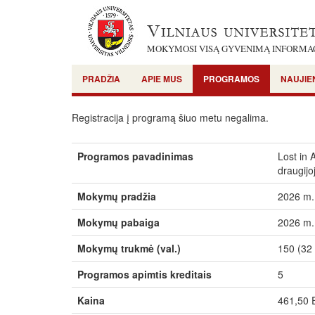
MOKYMOSI VISĄ GYVENIMĄ INFORMA
PRADŽIA
APIE MUS
PROGRAMOS
NAUJIE
Registracija į programą šiuo metu negalima.
Programos pavadinimas
Lost in 
draugijo
Mokymų pradžia
2026 m. 
Mokymų pabaiga
2026 m.
Mokymų trukmė (val.)
150 (32 
Programos apimtis kreditais
5
Kaina
461,50