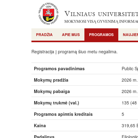
MOKYMOSI VISĄ GYVENIMĄ INFORMA
PRADŽIA
APIE MUS
PROGRAMOS
NAUJIE
Registracija į programą šiuo metu negalima.
Programos pavadinimas
Public S
Mokymų pradžia
2026 m. 
Mokymų pabaiga
2026 m.
Mokymų trukmė (val.)
135 (48 
Programos apimtis kreditais
5
Kaina
319,65
Padalinys
Filologij