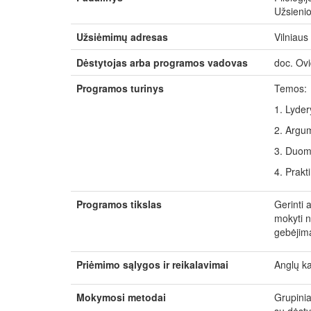
Užsienio
Užsiėmimų adresas
Vilniaus 
Dėstytojas arba programos vadovas
doc. Ovi
Programos turinys
Temos:
1. Lyder
2. Argum
3. Duome
4. Prakti
Programos tikslas
Gerinti 
mokyti n
gebėjimą
Priėmimo sąlygos ir reikalavimai
Anglų ka
Mokymosi metodai
Grupinia