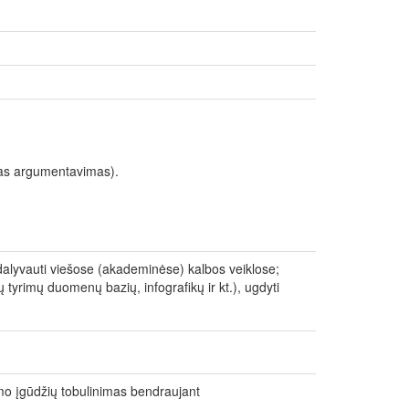
tas argumentavimas).
dalyvauti viešose (akademinėse) kalbos veiklose;
ų tyrimų duomenų bazių, infografikų ir kt.), ugdyti
imo įgūdžių tobulinimas bendraujant