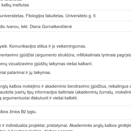
 kalbų institutas
universitetas, Filologijos fakultetas, Universiteto g. 5
diu Ivancu, lekt. Diana Gornatkevičienė
ystė. Komunikacijos stilius ir jo veiksmingumas.
entavimo įgūdžiai (argumento struktūra, mMoksliniais tyrimais pagrįs
nų vizualizavimo įgūdžių taikymas viešai kalbant.
niai patarimai ir jų taikymas.
anglų kalbos mokėjimo ir akademinio bendravimo įgūdžius, reikalingus 
audotis įvairių tipų informacijos šaltiniais (akademinių žurnalų, mokslini
 argumentuotai diskutuoti ir viešai kalbėti.
lbos žinios B2 lygiu.
i ir individualūs projektai; pristatymai. Akademinės anglų kalbos girdėj