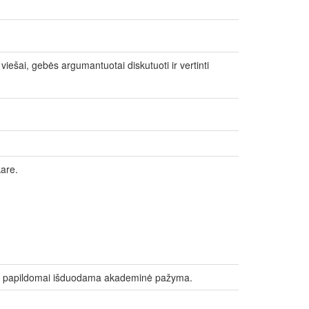
 viešai, gebės argumantuotai diskutuoti ir vertinti
kare.
tis, papildomai išduodama akademinė pažyma.