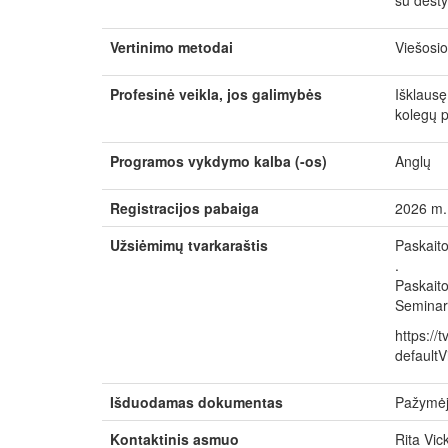
su dėsty
Vertinimo metodai
Viešosio
Profesinė veikla, jos galimybės
Išklausę
kolegų p
Programos vykdymo kalba (-os)
Anglų
Registracijos pabaiga
2026 m. 
Užsiėmimų tvarkaraštis
Paskaito
.
Paskaito
Seminara
https://t
default
Išduodamas dokumentas
Pažymėji
Kontaktinis asmuo
Rita Vic