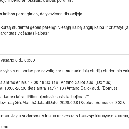
toju ir bendramoksliais, darbas poromis.
s kalbos parengimas, dalyvavimas diskusijoje.
 kursą studentai gebės parengti viešąją kalbą anglų kalba ir pristatyti ją
arengtas viešąsias kalbasr
vasario 8 d., 00:00
s vyksta du kartus per savaitę kartu su nuolatinių studijų studentais va
s antradieniais 17:00-18:30 116 (Antano Salio) aud. (Domus)
i 19:00-20:30 (kas antrą sav.) 116 (Antano Salio) aud. (Domus)
varkarasciai.vu.lt/flf/subjects/viesasis-kalbejimas/?
View=dayGridMonth&defaultDate=2026.02.01&defaultSemester=302&
mas. Jeigu sudaroma Vilniaus universiteto Laisvojo klausytojo sutar
kienė