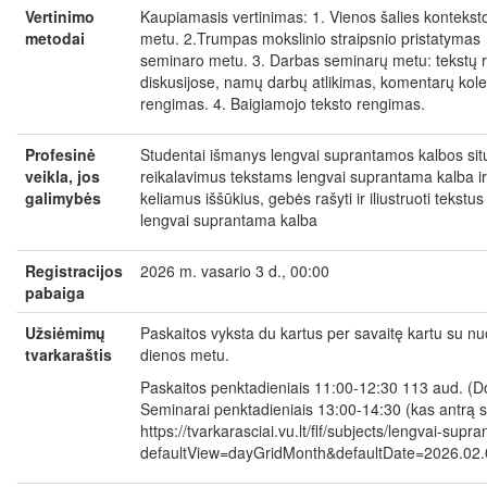
Vertinimo
Kaupiamasis vertinimas: 1. Vienos šalies kontekst
metodai
metu. 2.Trumpas mokslinio straipsnio pristatymas
seminaro metu. 3. Darbas seminarų metu: tekstų 
diskusijose, namų darbų atlikimas, komentarų ko
rengimas. 4. Baigiamojo teksto rengimas.
Profesinė
Studentai išmanys lengvai suprantamos kalbos situ
veikla, jos
reikalavimus tekstams lengvai suprantama kalba i
galimybės
keliamus iššūkius, gebės rašyti ir iliustruoti tekstus
lengvai suprantama kalba
Registracijos
2026 m. vasario 3 d., 00:00
pabaiga
Užsiėmimų
Paskaitos vyksta du kartus per savaitę kartu su nuo
tvarkaraštis
dienos metu.
Paskaitos penktadieniais 11:00-12:30 113 aud. (
Seminarai penktadieniais 13:00-14:30 (kas antrą 
https://tvarkarasciai.vu.lt/flf/subjects/lengvai-sup
defaultView=dayGridMonth&defaultDate=2026.02