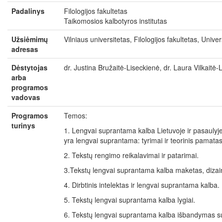
Padalinys
Filologijos fakultetas
Taikomosios kalbotyros institutas
Užsiėmimų
Vilniaus universitetas, Filologijos fakultetas, Univer
adresas
Dėstytojas
dr. Justina Bružaitė-Liseckienė, dr. Laura Vilkaitė
arba
programos
vadovas
Programos
Temos:
turinys
1. Lengvai suprantama kalba Lietuvoje ir pasaulyj
yra lengvai suprantama: tyrimai ir teorinis pamatas
2. Tekstų rengimo reikalavimai ir patarimai.
3.Tekstų lengvai suprantama kalba maketas, dizaina
4. Dirbtinis intelektas ir lengvai suprantama kalba.
5. Tekstų lengvai suprantama kalba lygiai.
6. Tekstų lengvai suprantama kalba išbandymas su