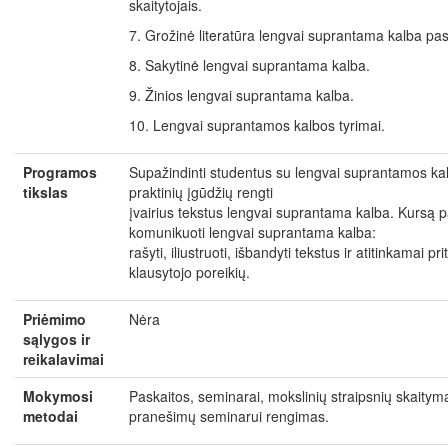
skaitytojais.
7. Grožinė literatūra lengvai suprantama kalba pasa
8. Sakytinė lengvai suprantama kalba.
9. Žinios lengvai suprantama kalba.
10. Lengvai suprantamos kalbos tyrimai.
Programos
Supažindinti studentus su lengvai suprantamos kalb
tikslas
praktinių įgūdžių rengti
įvairius tekstus lengvai suprantama kalba. Kursą 
komunikuoti lengvai suprantama kalba:
rašyti, iliustruoti, išbandyti tekstus ir atitinkamai pr
klausytojo poreikių.
Priėmimo
Nėra
sąlygos ir
reikalavimai
Mokymosi
Paskaitos, seminarai, mokslinių straipsnių skaitym
metodai
pranešimų seminarui rengimas.