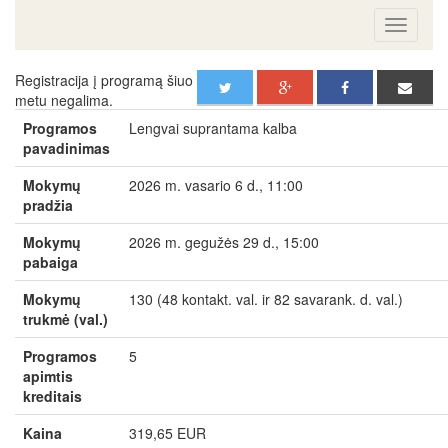
Registracija į programą šiuo
metu negalima.
Programos
Lengvai suprantama kalba
pavadinimas
Mokymų
2026 m. vasario 6 d., 11:00
pradžia
Mokymų
2026 m. gegužės 29 d., 15:00
pabaiga
Mokymų
130 (48 kontakt. val. ir 82 savarank. d. val.)
trukmė (val.)
Programos
5
apimtis
kreditais
Kaina
319,65 EUR