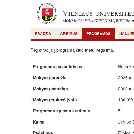
MOKYMOSI VISĄ GYVENIMĄ INFORMA
PRADŽIA
APIE MUS
PROGRAMOS
NAUJIE
Registracija į programą šiuo metu negalima.
Programos pavadinimas
Retorika
Mokymų pradžia
2026 m. 
Mokymų pabaiga
2026 m.
Mokymų trukmė (val.)
130 (60 
Programos apimtis kreditais
5
Kaina
319,65
Padalinys
Filologij