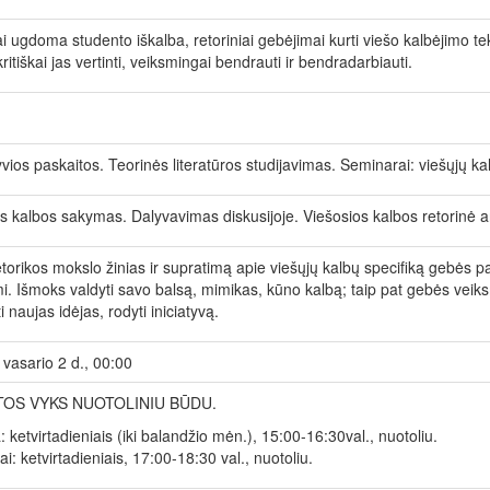
ai ugdoma studento iškalba, retoriniai gebėjimai kurti viešo kalbėjimo te
kritiškai jas vertinti, veiksmingai bendrauti ir bendradarbiauti.
yvios paskaitos. Teorinės literatūros studijavimas. Seminarai: viešųjų k
s kalbos sakymas. Dalyvavimas diskusijoje. Viešosios kalbos retorinė an
etorikos mokslo žinias ir supratimą apie viešųjų kalbų specifiką gebės p
. Išmoks valdyti savo balsą, mimikas, kūno kalbą; taip pat gebės veiksmi
i naujas idėjas, rodyti iniciatyvą.
vasario 2 d., 00:00
TOS VYKS NUOTOLINIU BŪDU.
: ketvirtadieniais (iki balandžio mėn.), 15:00-16:30val., nuotoliu.
i: ketvirtadieniais, 17:00-18:30 val., nuotoliu.