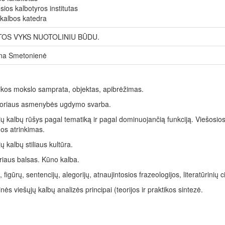
ios kalbotyros institutas
 kalbos katedra
TOS VYKS NUOTOLINIU BŪDU.
rena Smetonienė
ikos mokslo samprata, objektas, apibrėžimas.
atoriaus asmenybės ugdymo svarba.
jų kalbų rūšys pagal tematiką ir pagal dominuojančią funkciją. Viešosi
os atrinkimas.
ų kalbų stiliaus kultūra.
riaus balsas. Kūno kalba.
 figūrų, sentencijų, alegorijų, atnaujintosios frazeologijos, literatūrinių 
inės viešųjų kalbų analizės principai (teorijos ir praktikos sintezė.