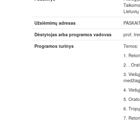
Taikomos
Lietuvių
Užsiėmimų adresas
PASKAI
Dėstytojas arba programos vadovas
prof. I
Programos turinys
Temos:
1. Retor
2. . Or
3. Viešų
medžiag
4. Viešųj
5. Orato
6. Tropų,
7. Retor