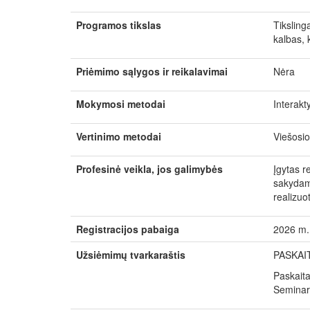
Programos tikslas
Tiksling
kalbas, 
Priėmimo sąlygos ir reikalavimai
Nėra
Mokymosi metodai
Interakt
Vertinimo metodai
Viešosio
Profesinė veikla, jos galimybės
Įgytas r
sakydami
realizuot
Registracijos pabaiga
2026 m. 
Užsiėmimų tvarkaraštis
PASKAI
Paskaita
Seminara