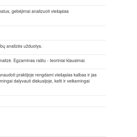
kstus, gebėjimai analizuoti viešąsias
albų analizės užduotys.
alizė. Egzaminas raštu - teoriniai klausimai.
anaudoti praktijoje rengdami viešąsias kalbas ir jas
ngai dalyvauti diskusijoje, kelti ir veiksmingai