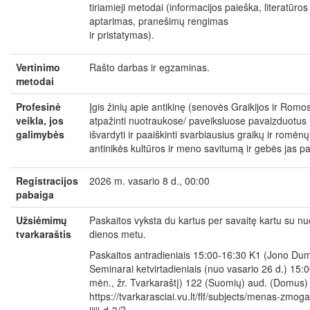
tiriamieji metodai (informacijos paieška, literatūros
aptarimas, pranešimų rengimas
ir pristatymas).
Vertinimo
Rašto darbas ir egzaminas.
metodai
Profesinė
Įgis žinių apie antikinę (senovės Graikijos ir Romo
veikla, jos
atpažinti nuotraukose/ paveiksluose pavaizduotus
galimybės
išvardyti ir paaiškinti svarbiausius graikų ir romėn
antinikės kultūros ir meno savitumą ir gebės jas pa
Registracijos
2026 m. vasario 8 d., 00:00
pabaiga
Užsiėmimų
Paskaitos vyksta du kartus per savaitę kartu su nuo
tvarkaraštis
dienos metu.
Paskaitos antradieniais 15:00-16:30 K1 (Jono Du
Seminarai ketvirtadieniais (nuo vasario 26 d.) 15:
mėn., žr. Tvarkaraštį) 122 (Suomių) aud. (Domus)
https://tvarkarasciai.vu.lt/flf/subjects/menas-zm