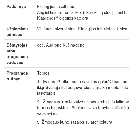
Padalinys
Filologijos fakultetas
Anglistikos, romanistikos ir klasikinių studijų institu
Klasikinės filologijos katedra
Užsiėmimų
Vilniaus universitetas, Filologijos fakultetas, Univer
adresas
Dėstytojas
doc. Audronė Kučinskienė
arba
programos
vadovas
Programos
Temos:
turinys
1. Įvadas: Graikų meno sąvokos apibrėžimas, perio
ikigraikiškąja kultūra, svarbiausi graikų mentaliteto
laikotarpis.
2. Žmogaus ir mito vaizdavimas archajinio laikota
formos ir paskirtis. Seniausi vazų tapybos stiliai i
vaizdavimu.
3. Žmogaus kūno sąsajos su architektūra.