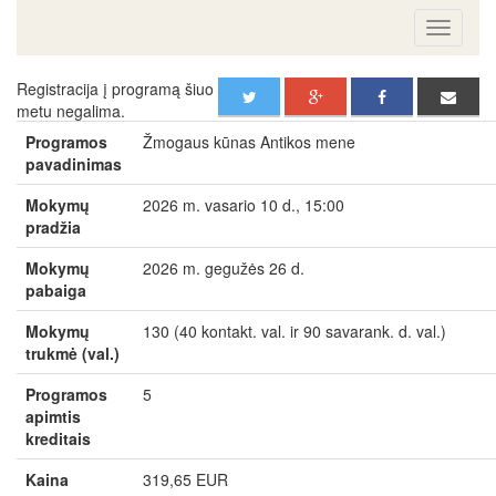
Registracija į programą šiuo
metu negalima.
Programos
Žmogaus kūnas Antikos mene
pavadinimas
Mokymų
2026 m. vasario 10 d., 15:00
pradžia
Mokymų
2026 m. gegužės 26 d.
pabaiga
Mokymų
130 (40 kontakt. val. ir 90 savarank. d. val.)
trukmė (val.)
Programos
5
apimtis
kreditais
Kaina
319,65 EUR