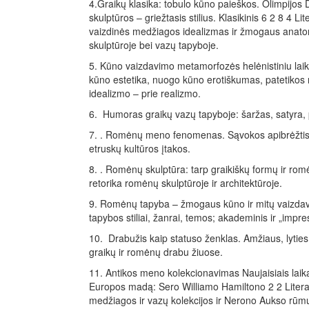
4.Graikų klasika: tobulo kūno paieškos. Olimpijos
skulptūros – griežtasis stilius. Klasikinis 6 2 8 4 Li
vaizdinės medžiagos idealizmas ir žmogaus anatom
skulptūroje bei vazų tapyboje.
5. Kūno vaizdavimo metamorfozės helėnistiniu laiko
kūno estetika, nuogo kūno erotiškumas, patetikos 
idealizmo – prie realizmo.
6. Humoras graikų vazų tapyboje: šaržas, satyra, 
7. . Romėnų meno fenomenas. Sąvokos apibrėžtis, p
etruskų kultūros įtakos.
8. . Romėnų skulptūra: tarp graikiškų formų ir romėn
retorika romėnų skulptūroje ir architektūroje.
9. Romėnų tapyba – žmogaus kūno ir mitų vaizda
tapybos stiliai, žanrai, temos; akademinis ir „impresio
10. Drabužis kaip statuso ženklas. Amžiaus, lyties
graikų ir romėnų drabu žiuose.
11. Antikos meno kolekcionavimas Naujaisiais laikai
Europos madą: Sero Williamo Hamiltono 2 2 Litera
medžiagos ir vazų kolekcijos ir Nerono Aukso rūmų 