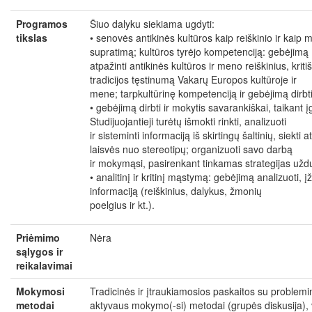
Programos
Šiuo dalyku siekiama ugdyti:
tikslas
• senovės antikinės kultūros kaip reiškinio ir kaip 
supratimą; kultūros tyrėjo kompetenciją: gebėjimą
atpažinti antikinės kultūros ir meno reiškinius, kritiš
tradicijos tęstinumą Vakarų Europos kultūroje ir
mene; tarpkultūrinę kompetenciją ir gebėjimą dirbti
• gebėjimą dirbti ir mokytis savarankiškai, taikant į
Studijuojantieji turėtų išmokti rinkti, analizuoti
ir sisteminti informaciją iš skirtingų šaltinių, siekt
laisvės nuo stereotipų; organizuoti savo darbą
ir mokymąsi, pasirenkant tinkamas strategijas užduo
• analitinį ir kritinį mąstymą: gebėjimą analizuoti, įž
informaciją (reiškinius, dalykus, žmonių
poelgius ir kt.).
Priėmimo
Nėra
sąlygos ir
reikalavimai
Mokymosi
Tradicinės ir įtraukiamosios paskaitos su problem
metodai
aktyvaus mokymo(-si) metodai (grupės diskusija), 