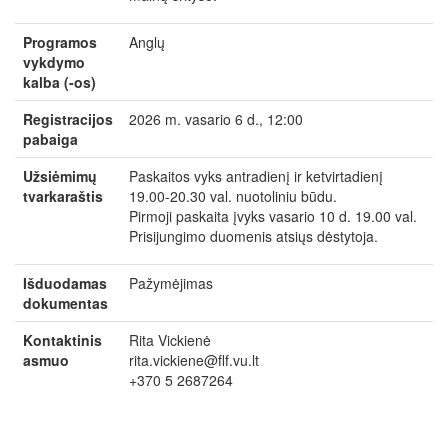
Programos
Anglų
vykdymo
kalba (-os)
Registracijos
2026 m. vasario 6 d., 12:00
pabaiga
Užsiėmimų
Paskaitos vyks antradienį ir ketvirtadienį
tvarkaraštis
19.00-20.30 val. nuotoliniu būdu.
Pirmoji paskaita įvyks vasario 10 d. 19.00 val.
Prisijungimo duomenis atsiųs dėstytoja.
Išduodamas
Pažymėjimas
dokumentas
Kontaktinis
Rita Vickienė
asmuo
rita.vickiene@flf.vu.lt
+370 5 2687264