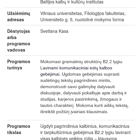
Baltijos kalbų ir kultūrų institutas
Užsiėmimų
Vilniaus universitetas, Filologijos fakultetas,
adresas
Universiteto g. 5, nuotolinė mokymo forma
Dėstytojas
Svetlana Kass
arba
programos
vadovas
Programos
Mokomasi gramatinių struktūrų B2.2 lygiu.
turinys
L
avinami komunikaciniai estų kalbos
gebėjimai. U
gdomas gebėjimas suprasti
sudėtingų tekstų pagrindines mintis,
demonstruoti savo galimybę dalyvauti
diskusijoje, dalyvauti pokalbyje apie darbą ir
studijas, karjeros pasirinkimą, žmogaus ir
tautos charakterį. Mokoma kurti aiškų tekstą,
išreikšti požiūrį įvairiais klausimais.
Programos
Ugdyti pagrindinius kalbinius, komunikacinius
tikslas
ir tarpkultūrinius gebėjimus B2.2 lygiu lavinant
visas kalbinės veiklos rūšis – klausymą,