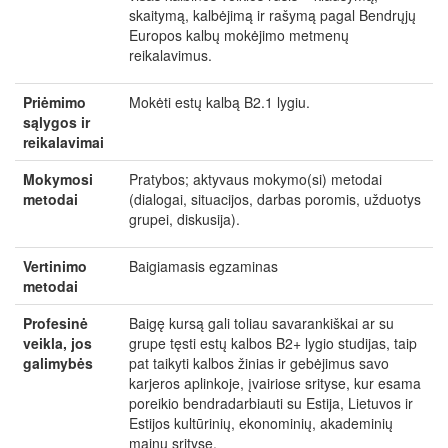
skaitymą, kalbėjimą ir rašymą pagal Bendrųjų
Europos kalbų mokėjimo metmenų
reikalavimus.
Priėmimo
Mokėti estų kalbą B2.1 lygiu.
sąlygos ir
reikalavimai
Mokymosi
Pratybos; aktyvaus mokymo(si) metodai
metodai
(dialogai, situacijos, darbas poromis, užduotys
grupei, diskusija).
Vertinimo
Baigiamasis egzaminas
metodai
Profesinė
Baigę kursą gali toliau savarankiškai ar su
veikla, jos
grupe tęsti estų kalbos B2+ lygio studijas, taip
galimybės
pat taikyti kalbos žinias ir gebėjimus savo
karjeros aplinkoje, įvairiose srityse, kur esama
poreikio bendradarbiauti su Estija, Lietuvos ir
Estijos kultūrinių, ekonominių, akademinių
mainų srityse.