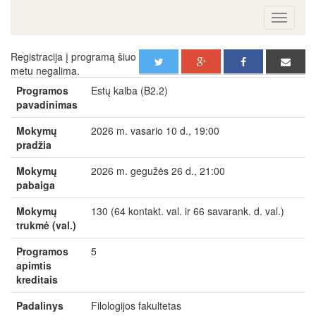
Registracija į programą šiuo
metu negalima.
Programos
Estų kalba (B2.2)
pavadinimas
Mokymų
2026 m. vasario 10 d., 19:00
pradžia
Mokymų
2026 m. gegužės 26 d., 21:00
pabaiga
Mokymų
130 (64 kontakt. val. ir 66 savarank. d. val.)
trukmė (val.)
Programos
5
apimtis
kreditais
Padalinys
Filologijos fakultetas